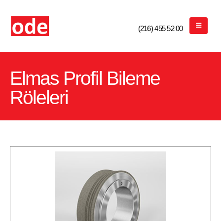
Bizi Arayın
(216) 455 52 00
Elmas Profil Bileme
Röleleri