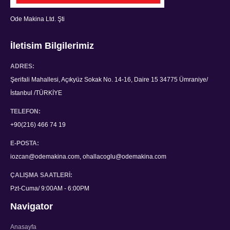
Ode Makina Ltd. Şti
İletisim Bilgilerimiz
ADRES:
Şerifali Mahallesi, Açıkyüz Sokak No. 14-16, Daire 15 34775 Ümraniye/
İstanbul /TÜRKİYE
TELEFON:
+90(216) 466 74 19
E-POSTA:
iozcan@odemakina.com, ohallacoglu@odemakina.com
ÇALIŞMA SAATLERI:
Pzt-Cuma/ 9:00AM - 6:00PM
Navigator
Anasayfa