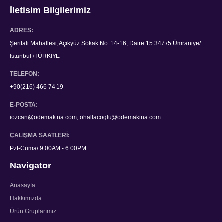
İletisim Bilgilerimiz
ADRES:
Şerifali Mahallesi, Açıkyüz Sokak No. 14-16, Daire 15 34775 Ümraniye/
İstanbul /TÜRKİYE
TELEFON:
+90(216) 466 74 19
E-POSTA:
iozcan@odemakina.com, ohallacoglu@odemakina.com
ÇALIŞMA SAATLERI:
Pzt-Cuma/ 9:00AM - 6:00PM
Navigator
Anasayfa
Hakkımızda
Ürün Gruplarımız